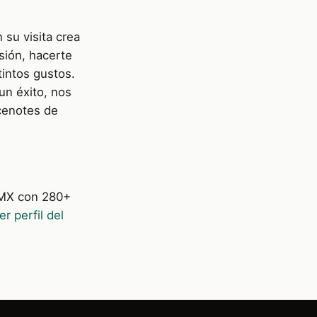
 su visita crea
sión, hacerte
tintos gustos.
un éxito, nos
cenotes de
DMX con 280+
er perfil del