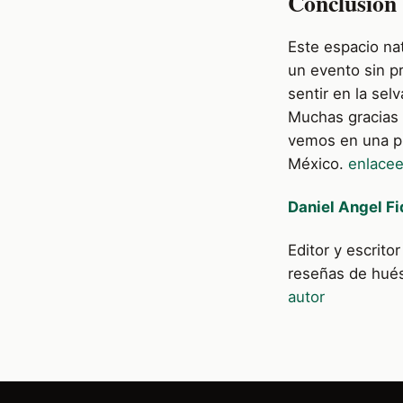
Conclusión
Este espacio nat
un evento sin p
sentir en la sel
Muchas gracias 
vemos en una p
México.
enlace
e
Daniel Angel Fi
Editor y escrit
reseñas de hué
autor