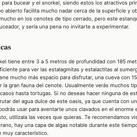
l para bucear y el snorkel, siendo estos los atractivos pri
o abierto facilita mucho nadar cerca de la superficie y o
a mucho en los cenotes de tipo cerrado, pero este estanq
uceador, y sería una pena no invitarte a experimentar.
icas
kel tiene entre 3 a 5 metros de profundidad con 185 met
uficiente para ver las estalagmitas y estalactitas al sumer
iene mucho más espacio para disfrutar, una cueva con 1
 la gran fauna del cenote. Usualmente verás muchos ti
 casos hasta tortugas. Si no deseas hacer ninguna de est
rutar del agua dulce de este oasis, ya que cuenta con u
podrás usar para aventarte unos clavados en el enorme
to, utilízala las veces que quieras. Te recomendamos vis
rano, hay una capa de algas notable durante este tiempo
e muy característico.