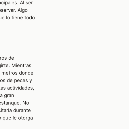
ncipales. Al ser
bservar. Algo
ue lo tiene todo
ros de
girte. Mientras
5 metros donde
pos de peces y
as actividades,
na gran
 estanque. No
itarla durante
 que le otorga