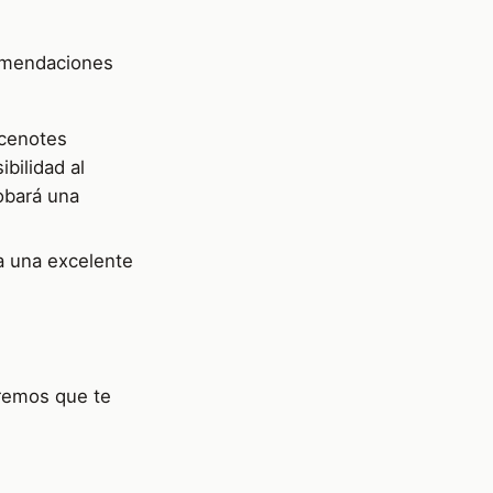
comendaciones
 cenotes
ibilidad al
robará una
ía una excelente
eremos que te