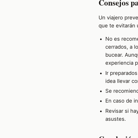
Consejos pa
Un viajero prev
que te evitarán 
No es recomen
cerrados, a l
bucear. Aunqu
experiencia p
Ir preparados
idea llevar c
Se recomiend
En caso de in
Revisar si h
asustes.