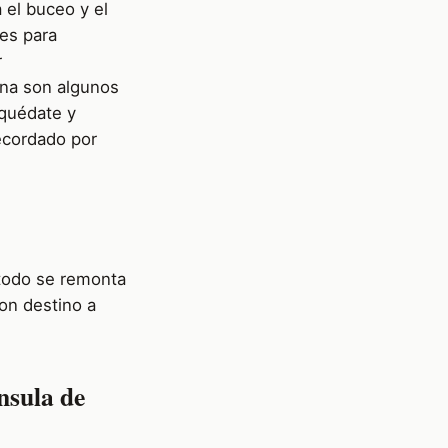
 el buceo y el
es para
r
ena son algunos
 quédate y
ecordado por
 todo se remonta
on destino a
nsula de