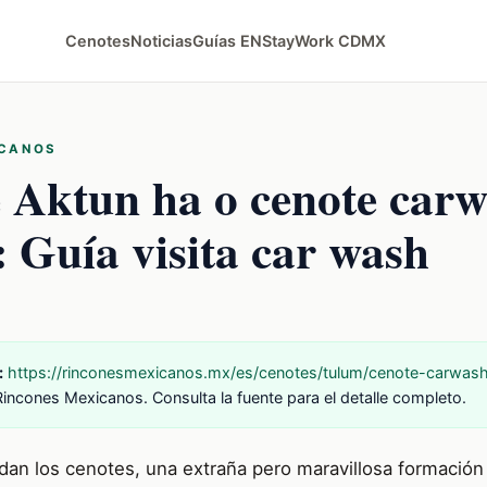
Cenotes
Noticias
Guías EN
StayWork CDMX
ICANOS
 Aktun ha o cenote carw
 Guía visita car wash
:
https://rinconesmexicanos.mx/es/cenotes/tulum/cenote-carwas
Rincones Mexicanos. Consulta la fuente para el detalle completo.
an los cenotes, una extraña pero maravillosa formación