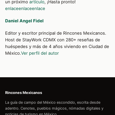
un próximo
artículo
, ¡Hasta pronto!
enlace
enlace
enlace
Daniel Angel Fidel
Editor y escritor principal de Rincones Mexicanos.
Host de StayWork CDMX con 280+ reseñas de
huéspedes y más de 4 años viviendo en Ciudad de
México.
Ver perfil del autor
Rincones Mexicanos
La guía de campo del México escondido, escrita desde
adentro. Cenotes, pueblos mágicos, nómadas digitales y
noticias de turismo en México.