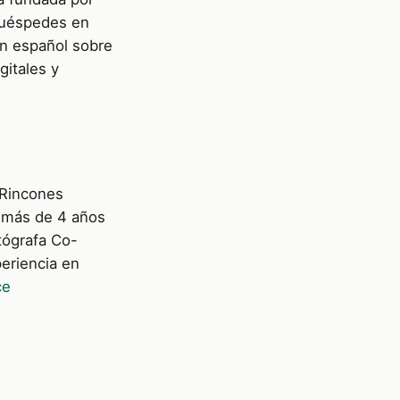
huéspedes en
en español sobre
gitales y
e Rincones
 más de 4 años
tógrafa Co-
eriencia en
ce