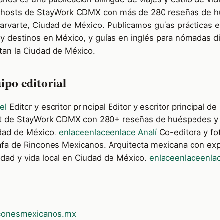
 hosts de StayWork CDMX con más de 280 reseñas de 
rvarte, Ciudad de México. Publicamos guías prácticas 
 y destinos en México, y guías en inglés para nómadas di
itan la Ciudad de México.
ipo editorial
el
Editor y escritor principal Editor y escritor principal d
t de StayWork CDMX con 280+ reseñas de huéspedes y
udad de México.
enlace
enlace
enlace
Analí
Co-editora y fo
rafa de Rincones Mexicanos. Arquitecta mexicana con exp
idad y vida local en Ciudad de México.
enlace
enlace
enla
conesmexicanos.mx