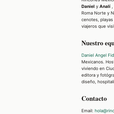
Daniel
y
Analí
,
Roma Norte y Na
cenotes, playas
viajeros que vis
Nuestro equ
Daniel Angel Fid
Mexicanos. Hos
viviendo en Ci
editora y fotóg
diseño, hospital
Contacto
Email:
hola@rin