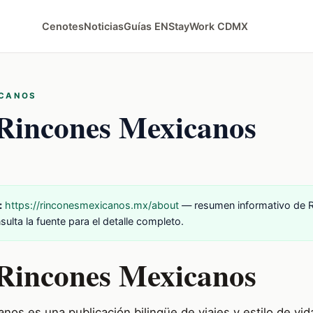
Cenotes
Noticias
Guías EN
StayWork CDMX
ICANOS
Rincones Mexicanos
:
https://rinconesmexicanos.mx/about
— resumen informativo de 
ulta la fuente para el detalle completo.
Rincones Mexicanos
nos es una publicación bilingüe de viajes y estilo de vi