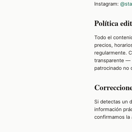
Instagram:
@st
Política edi
Todo el conteni
precios, horario
regularmente. 
transparente — 
patrocinado no d
Correccione
Si detectas un d
información prá
confirmamos la 